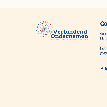
Co
dani
06-
Heib
5258