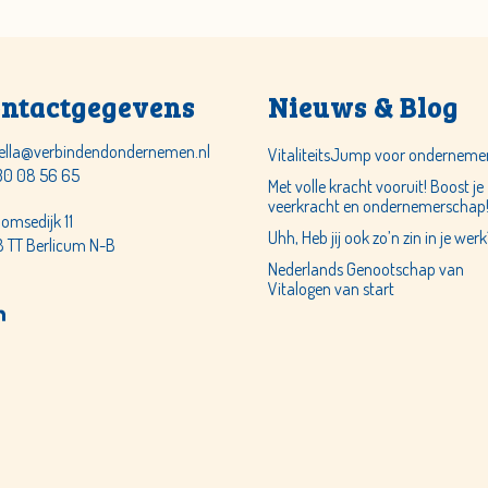
ntactgegevens
Nieuws & Blog
ella@verbindendondernemen.nl
VitaliteitsJump voor onderneme
30 08 56 65
Met volle kracht vooruit! Boost je
veerkracht en ondernemerschap
lomsedijk 11
Uhh, Heb jij ook zo’n zin in je werk
 TT Berlicum N-B
Nederlands Genootschap van
Vitalogen van start