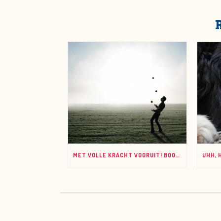
MET VOLLE KRACHT VOORUIT! BOOST JE VEERKRACHT EN ONDERNEMERSCHAP!