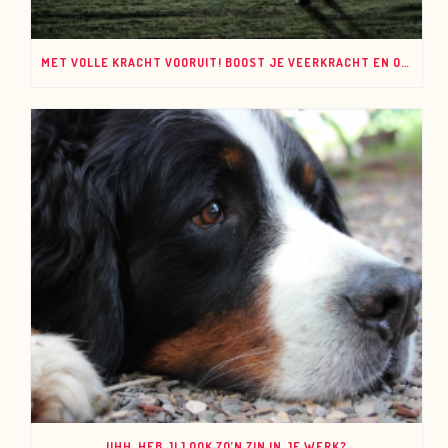
MET VOLLE KRACHT VOORUIT! BOOST JE VEERKRACHT EN ONDERNEMERSCHAP!
UHH, HEB JIJ OOK ZO’N ZIN IN JE WERK?