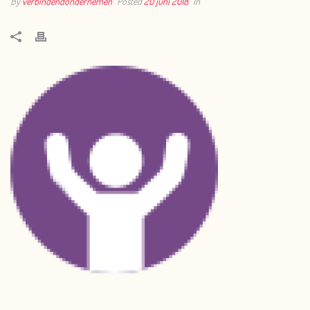
By
verbindendondernemen
Posted
20 juni 2018
In