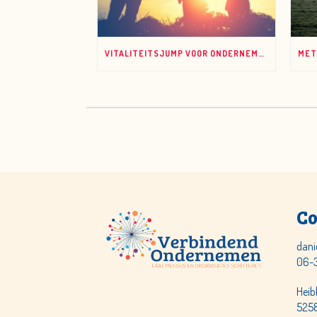
VITALITEITSJUMP VOOR ONDERNEMERS
Co
dani
06-
Heib
5258