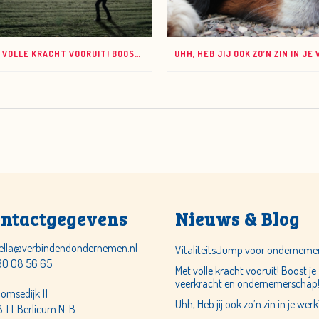
MET VOLLE KRACHT VOORUIT! BOOST JE VEERKRACHT EN ONDERNEMERSCHAP!
ntactgegevens
Nieuws & Blog
ella@verbindendondernemen.nl
VitaliteitsJump voor onderneme
30 08 56 65
Met volle kracht vooruit! Boost je
veerkracht en ondernemerschap
lomsedijk 11
Uhh, Heb jij ook zo’n zin in je werk
 TT Berlicum N-B