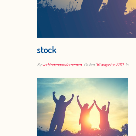
stock
By
verbindendondernemen
Posted
30 augustus 2019
In