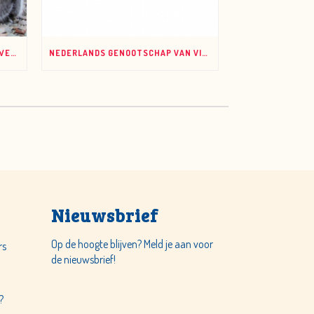
UHH, HEB JIJ OOK ZO’N ZIN IN JE WERK?
NEDERLANDS GENOOTSCHAP VAN VITALOGEN VAN START
Nieuwsbrief
Op de hoogte blijven? Meld je aan voor
rs
de nieuwsbrief!
!
?